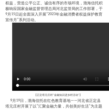
权益，营造公平公正、诚信有序的市场环境，渤海信托积
极响应国家金融监督管理总局河北监管局的工作部署，于
9
月
15
日起全面深入开展
“2023
年金融消费者权益保护教育
宣传月
”
系列活动。
【正定塔元庄村
金融知识进乡村活动
】
“
”
9
月
19
日，渤海信托在红色教育基地
——
河北省正定县
塔元庄村开展了以
“
汇聚金融力量，共创美好生活
”
为主题