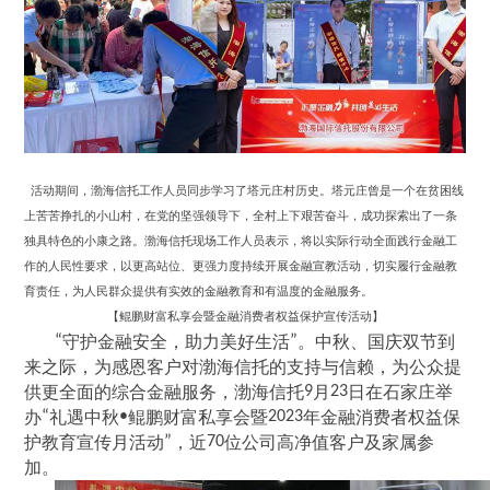
活动期间，渤海信托工作人员同步学习了塔元庄村历史。塔元庄曾是一个在贫困线
上苦苦挣扎的小山村，在党的坚强领导下，全村上下艰苦奋斗，成功探索出了一条
独具特色的小康之路。渤海信托现场工作人员表示，将以实际行动全面践行金融工
作的人民性要求，以更高站位、更强力度持续开展金融宣教活动，切实履行金融教
育责任，为人民群众提供有实效的金融教育和有温度的金融服务。
【鲲鹏财富私享会暨金融消费者权益保护宣传活动】
“
守护金融安全，助力美好生活
”
。中秋、国庆双节到
来之际，为感恩客户对渤海信托的支持与信赖，为公众提
供更全面的综合金融服务，渤海信托
9
月
23
日在石家庄举
办
“
礼遇中秋
•
鲲鹏财富私享会暨
2023
年金融消费者权益保
护教育宣传月活动
”
，近
70
位公司高净值客户及家属参
加。