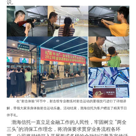
识。
在
射击体验
环节中，射击馆专业教练对射击运动的要领技巧进行了详细讲
“
”
解，带领大家亲身体验射击运动乐趣。活动结束，渤海信托为客户赠送了精美节日
伴手礼。
渤海信托一直立足金融工作的人民性，牢固树立
“
两全
三头
”
的消保工作理念，将消保要求贯穿业务流程各环