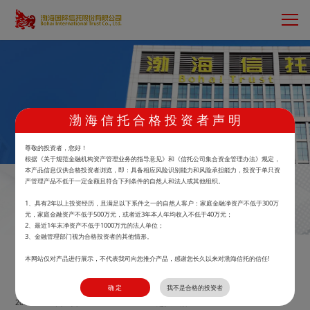
渤 海 信 托 合 格 投 资 者 声 明
首页
>
鲲鹏财富
>
产品中心
尊敬的投资者，您好！
根据《关于规范金融机构资产管理业务的指导意见》和《信托公司集合资金管理办法》规定，
本产品信息仅供合格投资者浏览，即：具备相应风险识别能力和风险承担能力，投资于单只资
产管理产品不低于一定金额且符合下列条件的自然人和法人或其他组织。
渤海信托·2024智荟金选1号美元债投资集合
1、具有2年以上投资经历，且满足以下系件之一的自然人客户：家庭金融净资产不低于300万
元，家庭金融资产不低于500万元，或者近3年本人年均收入不低于40万元；
资金信托计划
2、最近1年末净资产不低于1000万元的法人单位；
3、金融管理部门视为合格投资者的其他情形。
马上预约
本网站仅对产品进行展示，不代表我司向您推介产品，感谢您长久以来对渤海信托的信任!
1.002745
30
万元
确 定
我不是合格的投资者
2026.07.24单位净值
起投金额