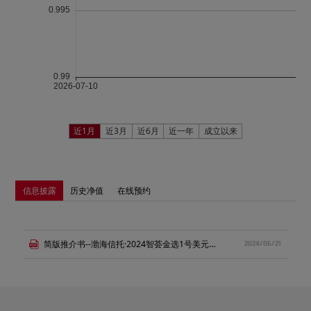
近1月
近3月
近6月
近一年
成立以来
信息披露
历史净值
在线预约
简版推介书--渤海信托·2024智荟金选1号美元债投资集合资金信托计划.pdf
2024/06/21