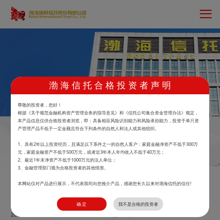
渤 海 信 托 合 格 投 资 者 声 明
首页
>
鲲鹏财富
>
产品中心
尊敬的投资者，您好！
根据《关于规范金融机构资产管理业务的指导意见》和《信托公司集合资金管理办法》规定，
本产品信息仅供合格投资者浏览，即：具备相应风险识别能力和风险承担能力，投资于单只资
产管理产品不低于一定金额且符合下列条件的自然人和法人或其他组织。
渤海信托·广益汇富债券优选3号集合资金信托
1、具有2年以上投资经历，且满足以下系件之一的自然人客户：家庭金融净资产不低于300万
元，家庭金融资产不低于500万元，或者近3年本人年均收入不低于40万元；
计划
2、最近1年末净资产不低于1000万元的法人单位；
3、金融管理部门视为合格投资者的其他情形。
马上预约
本网站仅对产品进行展示，不代表我司向您推介产品，感谢您长久以来对渤海信托的信任!
1.032619
30
万元
确 定
我不是合格的投资者
2026.07.26单位净值
起投金额