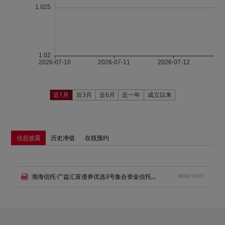
近1月
近3月
近6月
近一年
成立以来
信息披露
历史净值
在线预约
渤海信托·广益汇富债券优选3号集合资金信托计划推介书.pdf
2024/12/27