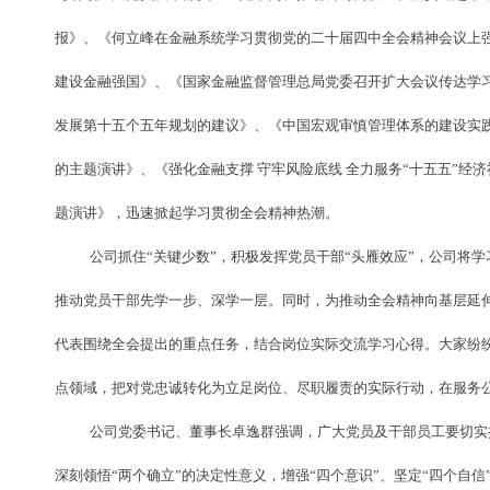
报》、《何立峰在金融系统学习贯彻党的二十届四中全会精神会议上强
建设金融强国》、《国家金融监督管理总局党委召开扩大会议传达学
发展第十五个五年规划的建议》、《中国宏观审慎管理体系的建设实践
的主题演讲》、《强化金融支撑 守牢风险底线 全力服务“十五五”经
题演讲》，迅速掀起学习贯彻全会精神热潮。
公司抓住“关键少数”，积极发挥党员干部“头雁效应”，公司将
推动党员干部先学一步、深学一层。同时，为推动全会精神向基层延
代表围绕全会提出的重点任务，结合岗位实际交流学习心得。大家纷纷
点领域，把对党忠诚转化为立足岗位、尽职履责的实际行动，在服务
公司党委书记、董事长卓逸群强调，广大党员及干部员工要切实
深刻领悟“两个确立”的决定性意义，增强“四个意识”、坚定“四个自信