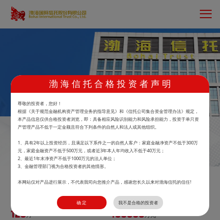
渤 海 信 托 合 格 投 资 者 声 明
尊敬的投资者，您好！
首页
>
鲲鹏财富
>
产品中心
根据《关于规范金融机构资产管理业务的指导意见》和《信托公司集合资金管理办法》规定，
本产品信息仅供合格投资者浏览，即：具备相应风险识别能力和风险承担能力，投资于单只资
产管理产品不低于一定金额且符合下列条件的自然人和法人或其他组织。
渤海信托·广益周周盈1号集合资金信托计划
1、具有2年以上投资经历，且满足以下系件之一的自然人客户：家庭金融净资产不低于300万
元，家庭金融资产不低于500万元，或者近3年本人年均收入不低于40万元；
马上预约
2、最近1年末净资产不低于1000万元的法人单位；
3、金融管理部门视为合格投资者的其他情形。
本网站仅对产品进行展示，不代表我司向您推介产品，感谢您长久以来对渤海信托的信任!
1.0270
30
万元
2026.07.27单位净值
起投金额
确 定
我不是合格的投资者
120
100000
月
万元