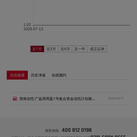
近1月
近3月
近6月
近一年
成立以来
信息披露
历史净值
在线预约
渤海信托·广益周周盈1号集合资金信托计划推介书.pdf
2024/10/17
400 812 0198
财富热线: