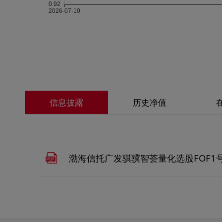
信息披露
历史净值
渤海信托广发骐骥智荟量化选股FOF1号-