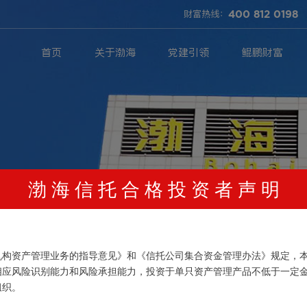
财富热线：
400 812 0198
首页
关于渤海
党建引领
鲲鹏财富
渤 海 信 托 合 格 投 资 者 声 明
！
机构资产管理业务的指导意见》和《信托公司集合资金管理办法》规定，
相应风险识别能力和风险承担能力，投资于单只资产管理产品不低于一定
组织。