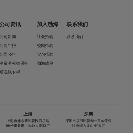
公司资讯
加入渤海
联系我们
公司新闻
社会招聘
联系我们
公司年报
校园招聘
公司公告
实习招聘
消费者权益保护
渤海故事
反洗钱专栏
上海
深圳
上海市浦东新区花园石桥路
深圳市福田区福华一路华安保
66号东亚银行金融大厦33层
险总部大厦西座16层