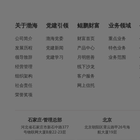
关于渤海
党建引领
鲲鹏财富
业务领域
公司简介
渤海党委
财富首页
重点业务
发展历程
党建新闻
产品中心
特色业务
领导致辞
党建学习
月明慈善
业务范围
经营管理
线下沙龙
组织架构
客户服务
社会责任
网上信托
荣誉奖项
石家庄·管理总部
北京
河北省石家庄市新石中路377
北京朝阳区霄云路甲26号海
号物联网大厦B座22-23层
航大厦19层