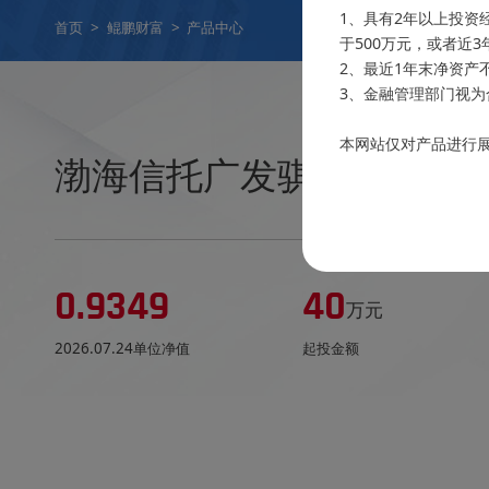
1、具有2年以上投资
首页
>
鲲鹏财富
>
产品中心
于500万元，或者近
2、最近1年末净资产
3、金融管理部门视为
本网站仅对产品进行
渤海信托广发骐骥智荟量化
0.9349
40
万元
2026.07.24单位净值
起投金额