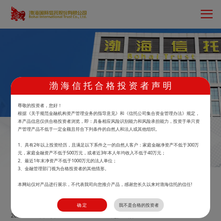
渤 海 信 托 合 格 投 资 者 声 明
首页
>
鲲鹏财富
>
产品中心
尊敬的投资者，您好！
根据《关于规范金融机构资产管理业务的指导意见》和《信托公司集合资金管理办法》规定，
本产品信息仅供合格投资者浏览，即：具备相应风险识别能力和风险承担能力，投资于单只资
产管理产品不低于一定金额且符合下列条件的自然人和法人或其他组织。
渤海信托广发骐骥智荟中性套利FOF1号资产
1、具有2年以上投资经历，且满足以下系件之一的自然人客户：家庭金融净资产不低于300万
元，家庭金融资产不低于500万元，或者近3年本人年均收入不低于40万元；
管理信托
2、最近1年末净资产不低于1000万元的法人单位；
3、金融管理部门视为合格投资者的其他情形。
马上预约
本网站仅对产品进行展示，不代表我司向您推介产品，感谢您长久以来对渤海信托的信任!
0.9900
40
万元
确 定
我不是合格的投资者
2026.07.24单位净值
起投金额