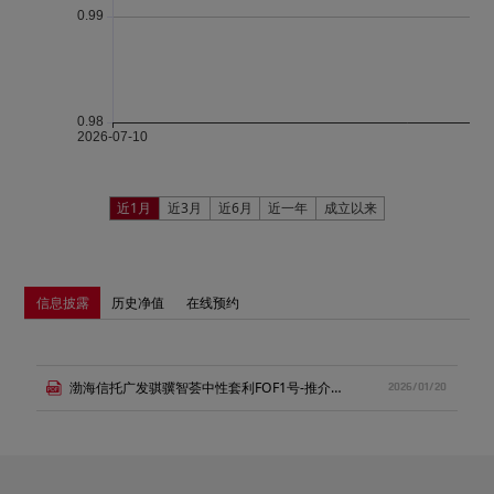
近1月
近3月
近6月
近一年
成立以来
信息披露
历史净值
在线预约
渤海信托广发骐骥智荟中性套利FOF1号-推介书.pdf
2026/01/20