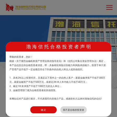
渤 海 信 托 合 格 投 资 者 声 明
首页
>
鲲鹏财富
>
产品中心
尊敬的投资者，您好！
根据《关于规范金融机构资产管理业务的指导意见》和《信托公司集合资金管理办法》规定，
本产品信息仅供合格投资者浏览，即：具备相应风险识别能力和风险承担能力，投资于单只资
产管理产品不低于一定金额且符合下列条件的自然人和法人或其他组织。
渤海信托-广益汇富日日盈3号集合资金信托计
1、具有2年以上投资经历，且满足以下系件之一的自然人客户：家庭金融净资产不低于300万
划
元，家庭金融资产不低于500万元，或者近3年本人年均收入不低于40万元；
2、最近1年末净资产不低于1000万元的法人单位；
3、金融管理部门视为合格投资者的其他情形。
马上预约
本网站仅对产品进行展示，不代表我司向您推介产品，感谢您长久以来对渤海信托的信任!
0.6785
30
万元
确 定
我不是合格的投资者
2026.07.28万份收益
起投金额